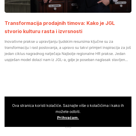
Transformacija prodajnih timova: Kako je JGL
stvorio kulturu rasta i izvrsnosti
Inovativne prakse u upravljanju ljudskim resursima ključne su za
transformaciju i rast poslovanja, a upravo su takvi primjeri inspiracija za još
jedan ciklus nagradnog natječaja Najbolje regionalne HR prakse. Jedan
uspješan model dolazi nam iz JGL-a, gdje je poseban naglasak stavljen...
Ova stranica koristi kolačiće. Saznajte više o kolačićima i kako ih
Galerija
slika
možete odbiti.
Prihvaćam.