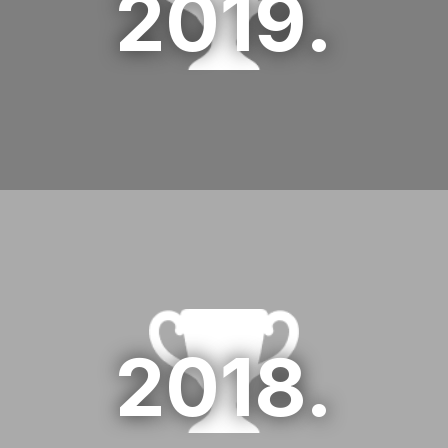
2019.
2.Microblink
02 HR days 2019
3.Pevec
03 HR days 2019
1.Vipnet
01 HR days 2018
2018.
2.Infinum
02 HR days 2018