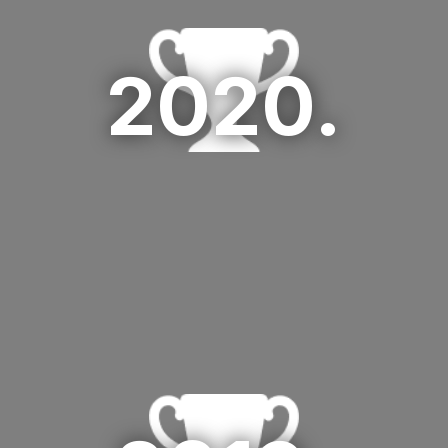
01 HR days 2020
2020.
2. Lifeclass Terme Sveti Martin
02 HR days 2020
3. Span
03 HR days 2020
1.ACG
01 HR days 2019