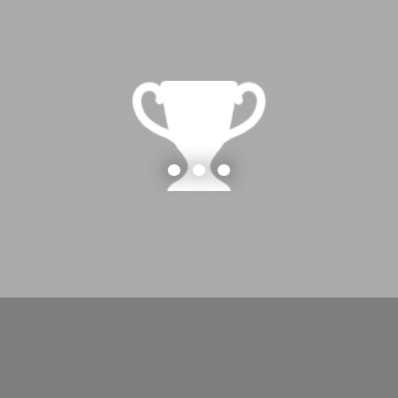
...
…