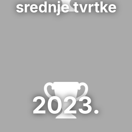
srednje tvrtke
02 HR days 2024
2. Terme Sveti Martin „Ljetna zabava
zahvale timu“
02 HR days 2024
1. Bruketa&Žinić&Grey
01 HR days 2023
2023.
2. NIL d.o.o.
02 HR days 2023
3. Atlantic Grupa