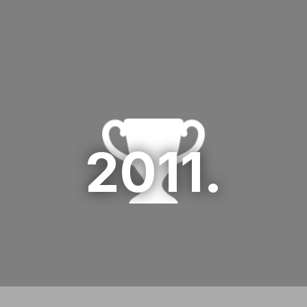
03 HR days 2012
1. Cemex Hrvatska
2011.
2. Podravka
3. SOS