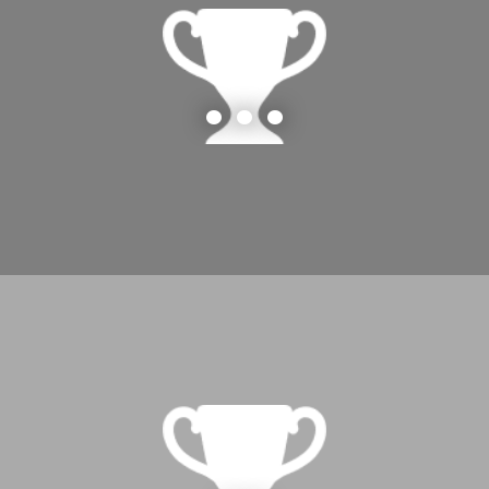
...
…
…