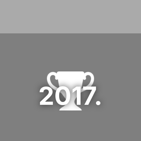
3.Erste Group Card Processor
03 HR days 2018
1.Erste&Steiermärkische Bank
01 HR days 2017
2017.
2.Infinum
02 HR days 2017
3.Rimac Automobili
03 HR days 2017