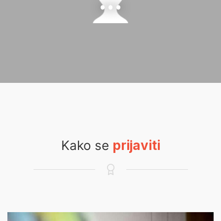
...
Kako se
prijaviti