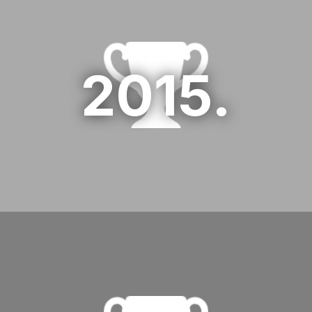
1.Billa
01 HR days 2015
2015.
2.HBC Croatia
02 HR days 2015
3.INA
03 HR days 2015
1.Valamar hoteli i ljetovališta
01 HR days 2014