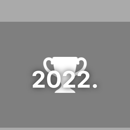
03 HR days 2023
1. Webpower Adria d.o.o.
01 HR days 2022
2022.
2. Belje Plus d.o.o.
02 HR days 2022
3. Atlantic Grupa d.o.o.
03 HR days 2022