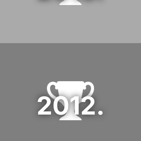
3.Pliva Hrvatska
01 HR days 2013
1.Holcim Hrvatska
01 HR days 2012
2012.
2.Hrvatska pošta
02 HR days 2012
3.Sunce Koncern