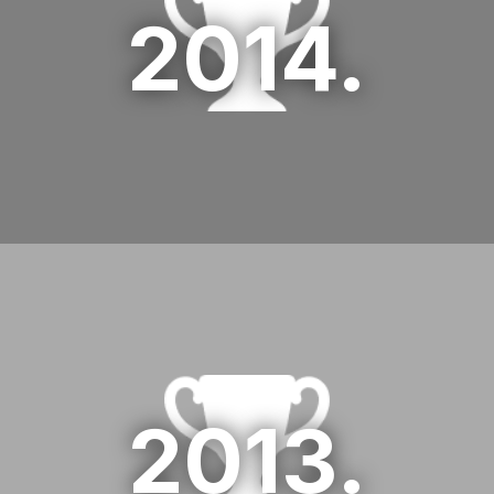
2014.
2.Atlantic Grupa
02 HR days 2014
3.Podravka
03 HR days 2014
1.Valamar hoteli i ljetovališta
01 HR days 2013
2013.
2.Podravka d.d.