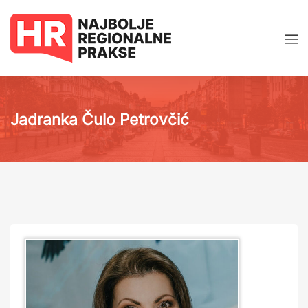
Jadranka Čulo Petrovčić