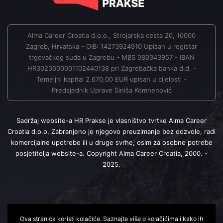
Alma Career Croatia d.o.o., Strojarska cesta 20, 10000
Zagreb, Hrvatska - OIB: 14273924910 Upisan u registar
trgovačkog suda u Zagrebu - MBS 080343957 - IBAN
HR3023600001102440138 pri Zagrebačka banka d.d. -
Temeljni kapital 2.670,00 EUR upisan u cijelosti -
Predsjednik Uprave Siniša Komnenović
Sadržaj website-a HR Prakse je vlasništvo tvrtke Alma Career
Croatia d.o.o. Zabranjeno je njegovo preuzimanje bez dozvole, radi
komercijalne upotrebe ili u druge svrhe, osim za osobne potrebe
posjetitelja website-a. Copyright Alma Career Croatia, 2000. -
2025.
Ova stranica koristi kolačiće. Saznajte više o kolačićima i kako ih