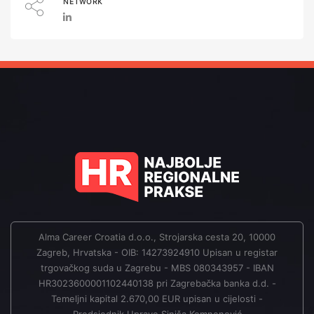
NETWORK
Alma Career Croatia d.o.o., Strojarska cesta 20, 10000
Zagreb, Hrvatska - OIB: 14273924910 Upisan u registar
trgovačkog suda u Zagrebu - MBS 080343957 - IBAN
HR3023600001102440138 pri Zagrebačka banka d.d. -
Temeljni kapital 2.670,00 EUR upisan u cijelosti -