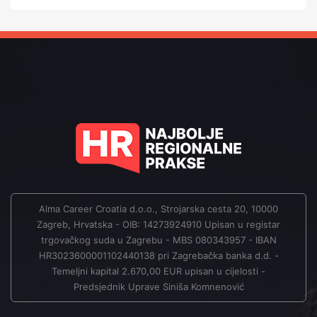
Alma Career Croatia d.o.o., Strojarska cesta 20, 10000
Zagreb, Hrvatska - OIB: 14273924910 Upisan u registar
trgovačkog suda u Zagrebu - MBS 080343957 - IBAN
HR3023600001102440138 pri Zagrebačka banka d.d. -
Temeljni kapital 2.670,00 EUR upisan u cijelosti -
Predsjednik Uprave Siniša Komnenović