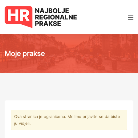
Moje prakse
Ova stranica je ograničena. Molimo prijavite se da biste
ju vidjeli.