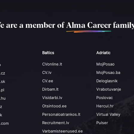
e are a member of
Alma Career
family
Baltics
Adriatic
CVonline.lt
MojPosao
o
CV.lv
MojPosao.ba
.cz
CV.ee
Deloglasnik
.sk
Dirbam.It
Vrabotuvanje
.pl
Visidarbi.lv
Poslovac
.hu
Otsintood.ee
Hercul.hr
cz
Personaloatrankos.lt
Virtual Valley
sk
Recruitment.lv
Pulser
b.com
Varbamisteenused.ee