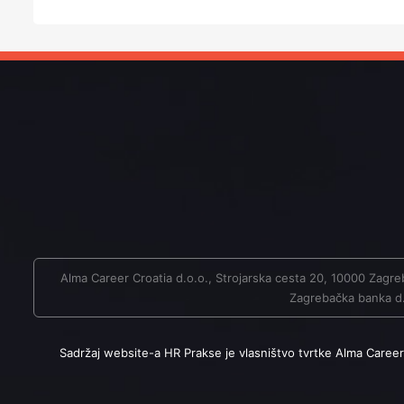
Alma Career Croatia d.o.o., Strojarska cesta 20, 10000 Za
Zagrebačka banka d.d
Sadržaj website-a HR Prakse je vlasništvo tvrtke Alma Career