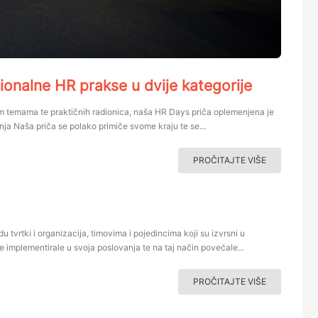
ionalne HR prakse u dvije kategorije
m temama te praktičnih radionica, naša HR Days priča oplemenjena je
ja Naša priča se polako primiče svome kraju te se...
PROČITAJTE VIŠE
tvrtki i organizacija, timovima i pojedincima koji su izvrsni u
ke implementirale u svoja poslovanja te na taj način povećale...
PROČITAJTE VIŠE