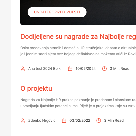
UNCATEGORIZED
VIJESTI
Dodijeljene su nagrade za Najbolje reg
Osim predavanja stranih i domaćih HR stručnjaka, debata o aktualni
još jednim sadržajem bez kojega definitivno ne možemo otići iz Rovin
Ana test 2024 Bolki
10/05/2024
3 Min Read
O projektu
Nagrada za Najbolje HR prakse priznanje je predanom i planskom radu 
upravljanju ljudskim potencijalima. Riječ je o projektima koje su tvrt
Zdenko Hrgovic
03/02/2022
3 Min Read