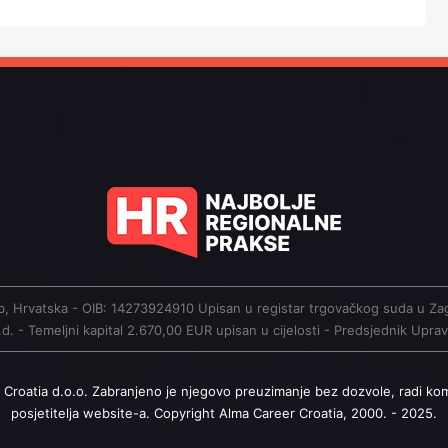
greb, Hrvatska - OIB: 14273924910 Upisan u registar trgovačkog suda 
. - Temeljni kapital 2.670,00 EUR upisan u cijelosti - Predsjednik Upr
 Croatia d.o.o. Zabranjeno je njegovo preuzimanje bez dozvole, radi ko
posjetitelja website-a. Copyright Alma Career Croatia, 2000. - 2025.