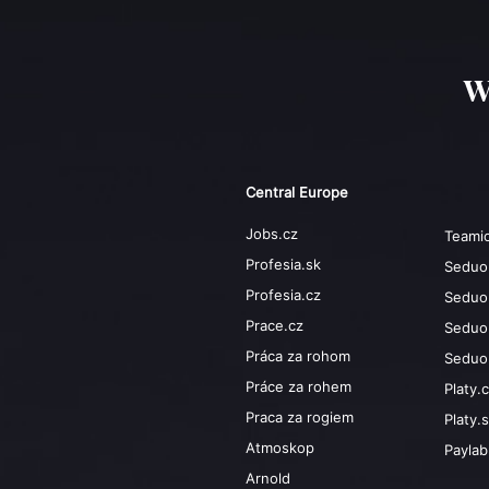
W
Central Europe
Jobs.cz
Teami
Profesia.sk
Seduo
Profesia.cz
Seduo
Prace.cz
Seduo
Práca za rohom
Seduo
Práce za rohem
Platy.
Praca za rogiem
Platy.
Atmoskop
Payla
Arnold