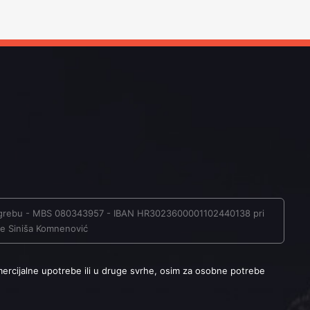
u Zagrebu - MBS 080343957 - IBAN HR3023600001102440138 pri
ave Siniša Komnenović
mercijalne upotrebe ili u druge svrhe, osim za osobne potrebe